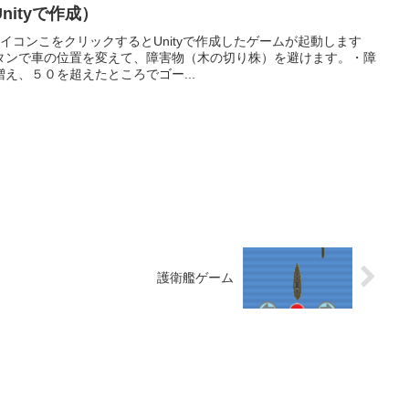
ityで作成）
E」アイコンこをクリックするとUnityで作成したゲームが起動します
タンで車の位置を変えて、障害物（木の切り株）を避けます。・障
え、５０を超えたところでゴー...
護衛艦ゲーム