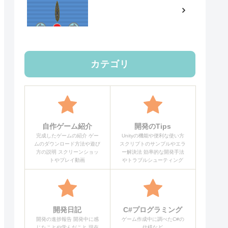
カテゴリ
自作ゲーム紹介
開発のTips
完成したゲームの紹介 ゲー
Unityの機能や便利な使い方
ムのダウンロード方法や遊び
スクリプトのサンプルやエラ
方の説明 スクリーンショッ
ー解決法 効率的な開発手法
トやプレイ動画
やトラブルシューティング
開発日記
C#プログラミング
開発の進捗報告 開発中に感
ゲーム作成中に調べたC#の
じたことや学んだこと 現在
仕様など