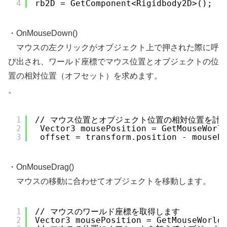
4
rb2D = GetComponent<Rigidbody2D>();
・OnMouseDown()
マウスの左クリックがオブジェクト上で押された際に呼
び出され、ワールド座標でマウス位置とオブジェクトの位
置の相対位置（オフセット）を求めます。
。
1
// マウス位置とオブジェクト位置の相対位置を計
2
Vector3 mousePosition = GetMouseWorl
3
offset = transform.position - mouseP
・OnMouseDrag()
マウスの移動に合わせてオブジェクトを移動します。
1
// マウスのワールド座標を取得します
2
Vector3 mousePosition = GetMouseWorld