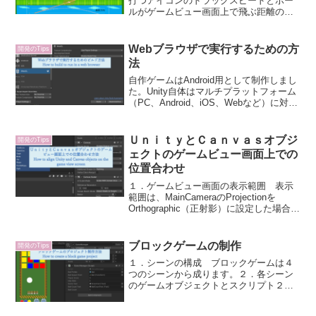
打つアイコンのドラッグスピードとボー
ルがゲームビュー画面上で飛ぶ距離の関
係を把握する必要がありました。 ゴ
ルフゲームでは、Size:50とし、画面上に
表示されているマス目１つは10Unityユニ
Webブラウザで実行するための方
開発のTips
ット、ス...
法
自作ゲームはAndroid用として制作しまし
た。Unity自体はマルチプラットフォーム
（PC、Android、iOS、Webなど）に対応
しており、ここではWeb上で動かすため
のWebGLビルドオプション（HTML5技術
とWebGLの描画AP...
ＵｎｉｔｙとＣａｎｖａｓオブジ
開発のTips
ェクトのゲームビュー画面上での
位置合わせ
１．ゲームビュー画面の表示範囲 表示
範囲は、MainCameraのProjectionを
Orthographic（正射影）に設定した場合、
Sizeの値で決まります。 Size：5とした
場合、縦方向の上端はMainCameraの位置
からSiz...
ブロックゲームの制作
開発のTips
１．シーンの構成 ブロックゲームは４
つのシーンから成ります。２．各シーン
のゲームオブジェクトとスクリプト２．
１ StartScene（１）start1g・
「START」ボタンが押されたら、