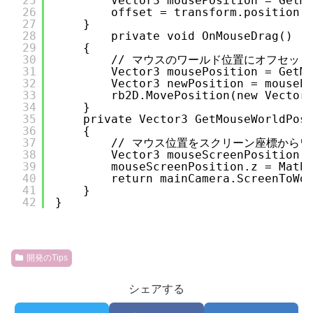
25
Vector3 mousePosition = GetM
26
offset = transform.position 
27
}
28
private void OnMouseDrag()
29
{
30
// マウスのワールド位置にオフセッ
31
Vector3 mousePosition = GetM
32
Vector3 newPosition = mouseP
33
rb2D.MovePosition(new Vector
34
}
35
private Vector3 GetMouseWorldPos
36
{
37
// マウス位置をスクリーン座標から
38
Vector3 mouseScreenPosition 
39
mouseScreenPosition.z = Math
40
return mainCamera.ScreenToWo
41
}
42
}
開発のTips
シェアする