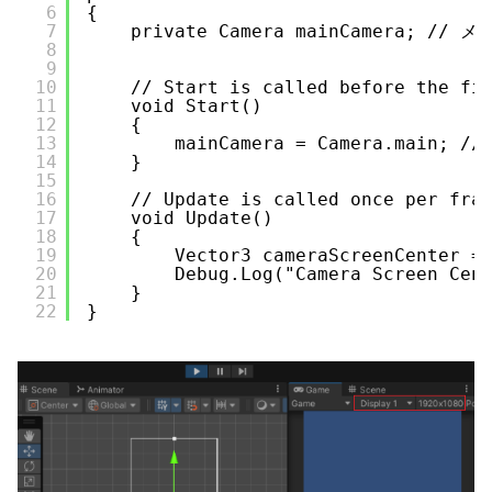
6
{
7
private Camera mainCamera; /
8
9
10
// Start is called before the fi
11
void Start()
12
{
13
mainCamera = Camera.main;
14
}
15
16
// Update is called once per fra
17
void Update()
18
{
19
Vector3 cameraScreenCenter =
20
Debug.Log("Camera Screen Cen
21
}
22
}