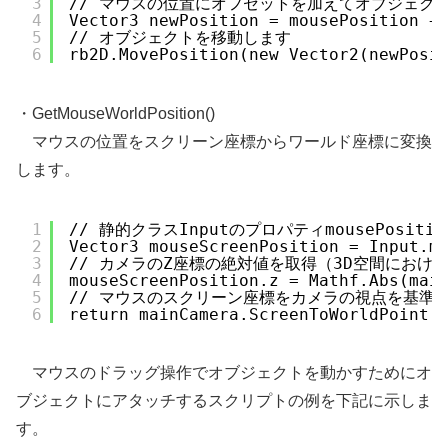
3
// マウスの位置にオフセットを加えてオブジェク
4
Vector3 newPosition = mousePosition +
5
// オブジェクトを移動します
6
rb2D.MovePosition(new Vector2(newPosi
・GetMouseWorldPosition()
マウスの位置をスクリーン座標からワールド座標に変換
します。
1
// 静的クラスInputのプロパティmousePosi
2
Vector3 mouseScreenPosition = Input.m
3
// カメラのZ座標の絶対値を取得（3D空間にお
4
mouseScreenPosition.z = Mathf.Abs(mai
5
// マウスのスクリーン座標をカメラの視点を基準
6
return mainCamera.ScreenToWorldPoint(
マウスのドラッグ操作でオブジェクトを動かすためにオ
ブジェクトにアタッチするスクリプトの例を下記に示しま
す。