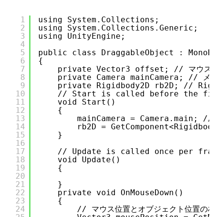
1
using System.Collections;
2
using System.Collections.Generic;
3
using UnityEngine;
4
5
public class DraggableObject : MonoB
6
{
7
private Vector3 offset; // 
8
private Camera mainCamera; /
9
private Rigidbody2D rb2D; // Ri
10
// Start is called before the fi
11
void Start()
12
{
13
mainCamera = Camera.main;
14
rb2D = GetComponent<Rigidbo
15
}
16
17
// Update is called once per fra
18
void Update()
19
{
20
21
}
22
private void OnMouseDown()
23
{
24
// マウス位置とオブジェクト位置の